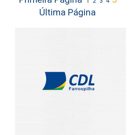
1
2
3
4
Última Página